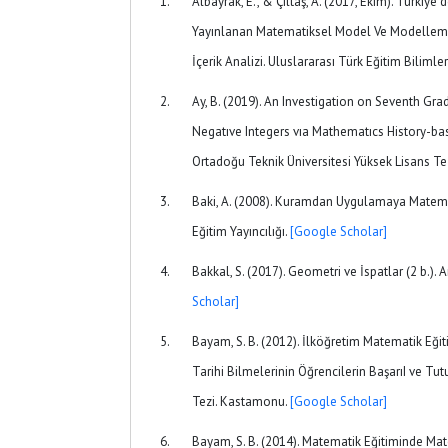
Albayrak, E., & Çiltaş, A. (2017, Ekim). Türkiy
Yayınlanan Matematiksel Model Ve Modelleme
İçerik Analizi. Uluslararası Türk Eğitim Bilimler
Ay, B. (2019). An Investigation on Seventh Gr
Negatıve Integers vıa Mathematıcs History-base
Ortadoğu Teknik Üniversitesi Yüksek Lisans Te
Baki, A. (2008). Kuramdan Uygulamaya Matemati
Eğitim Yayıncılığı.
[Google Scholar]
Bakkal, S. (2017). Geometri ve İspatlar (2 b.)
Scholar]
Bayam, S. B. (2012). İlköğretim Matematik Eği
Tarihi Bilmelerinin Öğrencilerin BaşarıI ve Tut
Tezi. Kastamonu.
[Google Scholar]
Bayam, S. B. (2014). Matematik Eğitiminde Mate