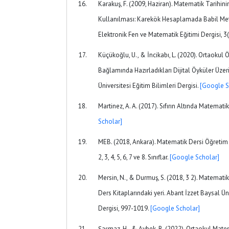
Karakuş, F. (2009, Haziran). Matematik Tarihi
Kullanılması: Karekök Hesaplamada Babil Met
Elektronik Fen ve Matematik Eğitimi Dergisi, 3
Küçükoğlu, U., & İncikabı, L. (2020). Ortaokul 
Bağlamında Hazırladıkları Dijital Öyküler Üzer
Üniversitesi Eğitim Bilimleri Dergisi.
[Google S
Martinez, A. A. (2017). Sıfırın Altında Matemat
Scholar]
MEB. (2018, Ankara). Matematik Dersi Öğretim 
2, 3, 4, 5, 6, 7 ve 8. Sınıflar.
[Google Scholar]
Mersin, N., & Durmuş, S. (2018, 3 2). Matemati
Ders Kitaplarındaki yeri. Abant İzzet Baysal Ün
Dergisi, 997-1019.
[Google Scholar]
Şaşmaz, H., & Aybek, B. (2022). Ortaokul Mate