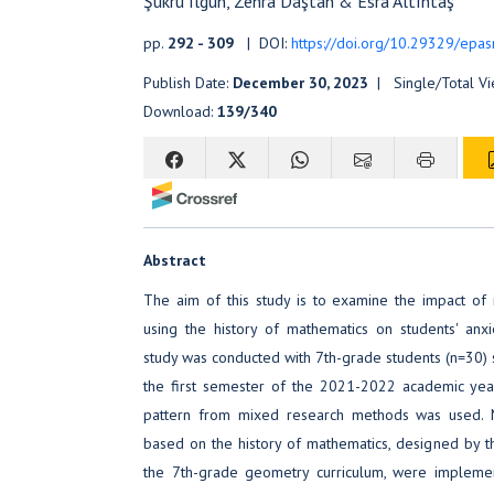
Şükrü Ilgün, Zehra Daştan & Esra Altıntaş
pp.
292 - 309
| DOI:
https://doi.org/10.29329/epa
Publish Date:
December 30, 2023
| Single/Total V
Download:
139/340
Abstract
The aim of this study is to examine the impact of 
using the history of mathematics on students' anxi
study was conducted with 7th-grade students (n=30) s
the first semester of the 2021-2022 academic year
pattern from mixed research methods was used. Ma
based on the history of mathematics, designed by t
the 7th-grade geometry curriculum, were implemen